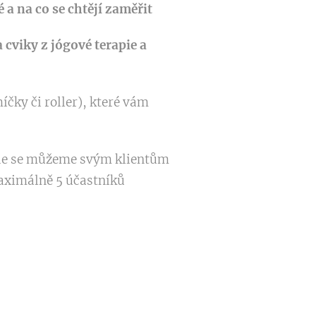
é a na co se chtějí zaměřit
 cviky z jógové terapie a
čky či roller), které vám
de se můžeme svým klientům
maximálně 5 účastníků