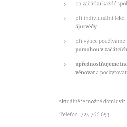
na začátku každé spo
při individuální lekc
ájurvédy
při výuce používáme 
pomohou v začátcích
upřednostňujeme ind
věnovat
a poskytovat
Aktuálně je možné domluvit i
Telefon: 724 766 653