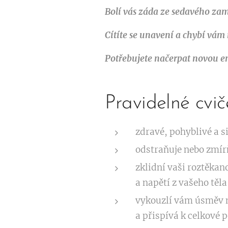
Bolí vás záda ze sedavého za
Cítíte se unavení a chybí vám 
Potřebujete načerpat novou en
Pravidelné cvič
zdravé, pohyblivé a si
odstraňuje nebo zmír
zklidní vaši roztěkan
a napětí z vašeho těla
vykouzlí vám úsměv na
a přispívá k celkové 