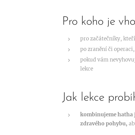
Pro koho je vh
pro začátečníky, kteří
po zranění či operaci,
pokud vám nevyhovují 
lekce
Jak lekce probí
kombinujeme hatha 
zdravého pohybu,
ab