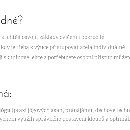
odné?
 si chtějí osvojit základy cvičení i pokročilé
 kdy je třeba k výuce přistupovat zcela individuálně
skupinové lekce a potřebujete osobní přístup můžete
há:
jógu
(praxi jógových ásan, pránájámu, dechové techn
ychom využili správného postavení kloubů a optimáln