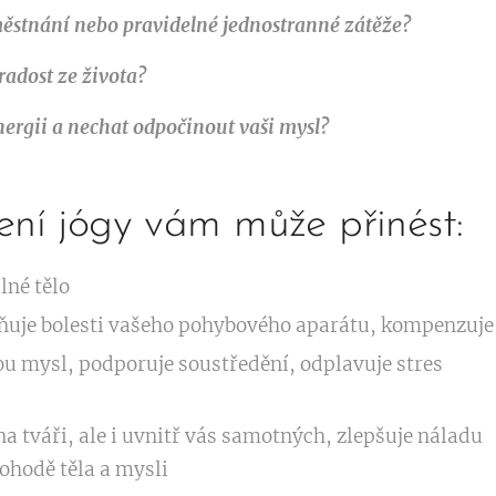
městnání nebo pravidelné jednostranné zátěže?
radost ze života?
ergii a nechat odpočinout vaši mysl?
ení jógy vám může přinést:
lné tělo
ňuje bolesti vašeho pohybového aparátu, kompenzuje
ou mysl, podporuje soustředění, odplavuje stres
 tváři, ale i uvnitř vás samotných, zlepšuje náladu
pohodě těla a mysli