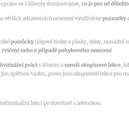
lupráce se s klienty domlouváme,
co je pro ně důležit
i a větších zdravotních omezení využíváme
poznatky a
také
pomůcky
(jógové bloky a pásky, deky, masážní mí
 cvičení nebo v případě pohybového omezení
ividuální práci
s klienty a
menší skupinové lekce
, k
 jim zpětnou vazbu, proto jsou skupinové lekce pro 
ndividuální lekci po domluvě s lektorkou.