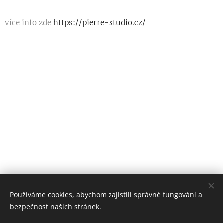
více info zde
https://pierre-studio.cz/
Používáme cookies, abychom zajistili správné fungování a
FyzioTouch
bezpečnost našich stránek.
Všechna práva vyhrazena 2020